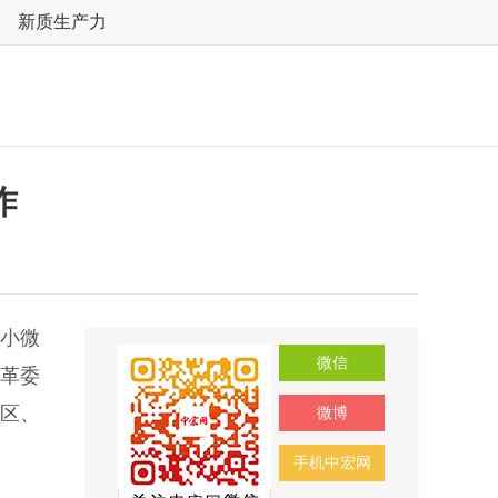
新质生产力
作
小微
微信
改革委
区、
微博
手机中宏网