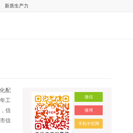
新质生产力
化配
微信
4年工
善，信
微博
市信
手机中宏网