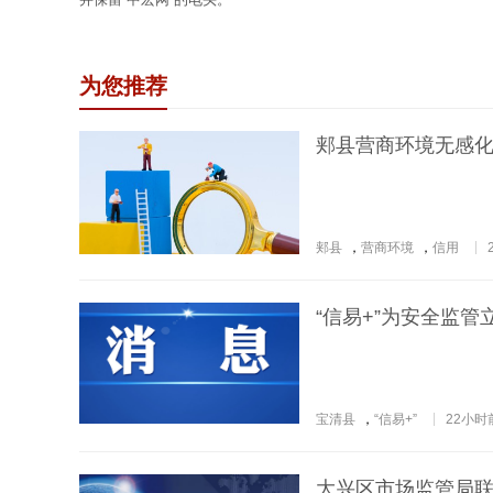
为您推荐
郏县营商环境无感化
郏县
，
营商环境
，
信用
“信易+”为安全监管
宝清县
，
“信易+”
22小时
大兴区市场监管局