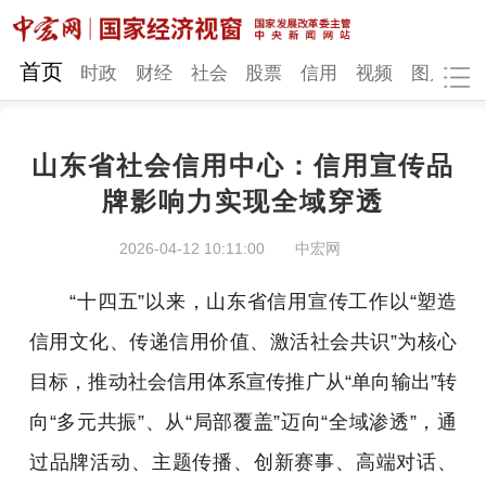
网站地图
首页
时政
财经
社会
股票
信用
视频
图片
品
山东省社会信用中心：信用宣传品
时政
财经
社会
股票
牌影响力实现全域穿透
信用
视频
图片
品牌
2026-04-12 10:11:00
中宏网
发改动态
中宏研究
营商环境
新质生产力
“十四五”以来，山东省信用宣传工作以“塑造
地方发展
信用文化、传递信用价值、激活社会共识”为核心
目标，推动社会信用体系宣传推广从“单向输出”转
向“多元共振”、从“局部覆盖”迈向“全域渗透”，通
过品牌活动、主题传播、创新赛事、高端对话、