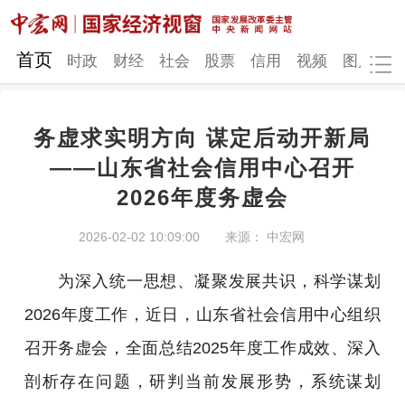
网站地图
首页
时政
财经
社会
股票
信用
视频
图片
品
务虚求实明方向 谋定后动开新局
时政
财经
社会
股票
——山东省社会信用中心召开
2026年度务虚会
信用
视频
图片
品牌
发改动态
中宏研究
营商环境
新质生产力
2026-02-02 10:09:00
来源： 中宏网
地方发展
为深入统一思想、凝聚发展共识，科学谋划
2026年度工作，近日，山东省社会信用中心组织
召开务虚会，全面总结2025年度工作成效、深入
剖析存在问题，研判当前发展形势，系统谋划