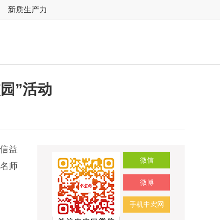
新质生产力
园”活动
信益
微信
余名师
微博
手机中宏网