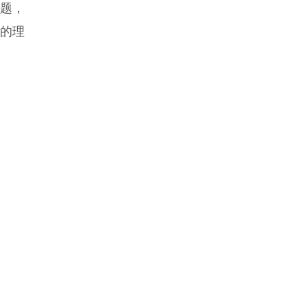
难题，
的理