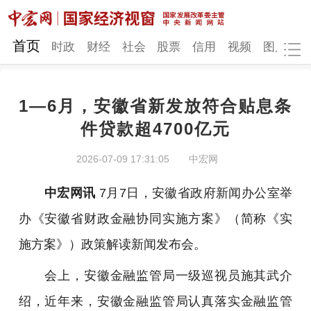
网站地图
首页
时政
财经
社会
股票
信用
视频
图片
品
1—6月，安徽省新发放符合贴息条
时政
财经
社会
股票
件贷款超4700亿元
信用
视频
图片
品牌
2026-07-09 17:31:05
中宏网
发改动态
中宏研究
营商环境
新质生产力
中宏网讯
7月7日，安徽省政府新闻办公室举
地方发展
办《安徽省财政金融协同实施方案》（简称《实
施方案》）政策解读新闻发布会。
会上，安徽金融监管局一级巡视员施其武介
绍，近年来，安徽金融监管局认真落实金融监管