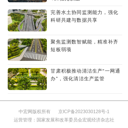
求
并
完善水土协同监测能力，强化
结
科研共建与数据共享
合
甘
肃
聚焦监测数智赋能，精准补齐
省
短板弱项
实
际，
有
甘肃积极推动清洁生产“一网通
序
办”，强化清洁生产监管
推
进
新
污
染
中宏网版权所有
京ICP备2023030128号-1
物
运营管理：国家发展和改革委员会宏观经济杂志社
监