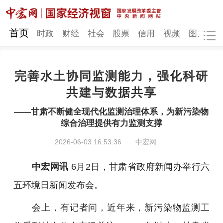
网站地图
首页
时政
财经
社会
股票
信用
视频
图片
品
完善水土协同监测能力，强化科研
时政
财经
社会
股票
共建与数据共享
信用
视频
图片
品牌
——甘肃不断健全现代化监测治理体系，为新污染物
综合治理提供有力监测支撑
发改动态
中宏研究
营商环境
新质生产力
2026-06-03 16:53:36
中宏网
地方发展
中宏网讯
6月2日，
甘肃省政府新闻
办举行六
五环境日新闻发布会。
会上，有记者问，近年来，新污染物监测工