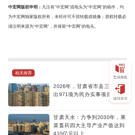
中宏网版权申明：
凡注有“中宏网”或电头为“中宏网”的稿件，均
为中宏网独家版权所有，未经许可不得转载或镜像；授权转载必
须注明来源为“中宏网”，并保留“中宏网”的电头。
2026
年
将
严
格
相关推荐
对
标
2026年，甘肃省市县三级共推
国
出971项为民办实事项目
家“十
五
五”规
甘肃天水：力争到2030年，果
划
菜畜药四大主导产业产值达到
要
410亿元以上