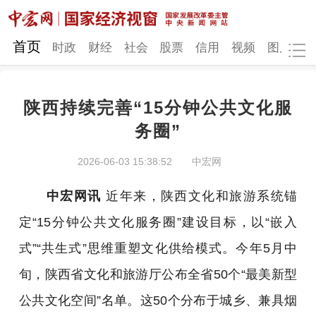
网站地图
首页
时政
财经
社会
股票
信用
视频
图片
品
陕西持续完善“15分钟公共文化服
时政
财经
社会
股票
务圈”
信用
视频
图片
品牌
2026-06-03 15:38:52
中宏网
发改动态
中宏研究
营商环境
新质生产力
中宏网讯
近年来，陕西文化和旅游系统锚
地方发展
定“15分钟公共文化服务圈”建设目标，以“嵌入
式”“共生式”思维重塑文化供给模式。今年5月中
旬，陕西省文化和旅游厅公布全省50个“最美新型
公共文化空间”名单。这50个分布于城乡、兼具烟