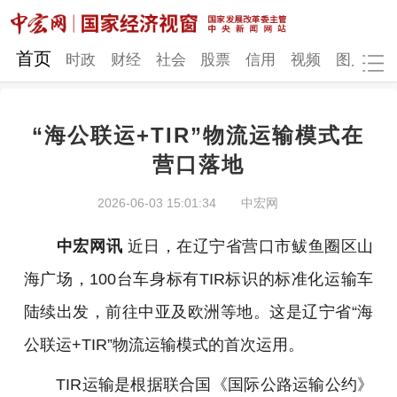
网站地图
首页
时政
财经
社会
股票
信用
视频
图片
品
“海公联运+TIR”物流运输模式在
时政
财经
社会
股票
营口落地
信用
视频
图片
品牌
2026-06-03 15:01:34
中宏网
发改动态
中宏研究
营商环境
新质生产力
中宏网讯
近日，在辽宁省营口市鲅鱼圈区山
地方发展
海广场，100台车身标有TIR标识的标准化运输车
陆续出发，前往中亚及欧洲等地。这是辽宁省“海
公联运+TIR”物流运输模式的首次运用。
TIR运输是根据联合国《国际公路运输公约》