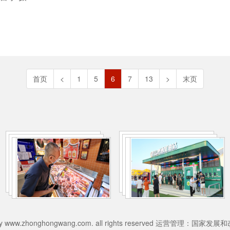
首页
<
1
5
6
7
13
>
末页
026 by www.zhonghongwang.com. all rights reserved 运营管