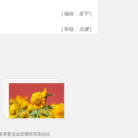
[ 编辑：
富宇
]
[ 审核：
吴娜
]
理：国家发展和改革委员会宏观经济杂志社