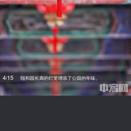
4
15
/
颐和园长廊的灯笼增添了公园的年味。