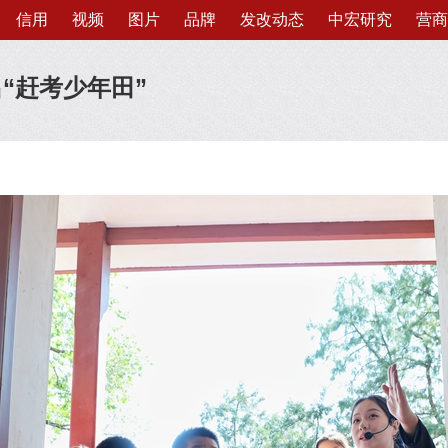
信用
视频
图片
品牌
发改动态
中宏研究
营商
“赶考少年田”