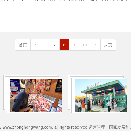
首页
<
1
7
8
9
10
>
末页
026 by www.zhonghongwang.com. all rights reserved 运营管