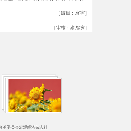
[ 编辑：
富宇
]
[ 审核：
蔡旭东
]
理：国家发展和改革委员会宏观经济杂志社