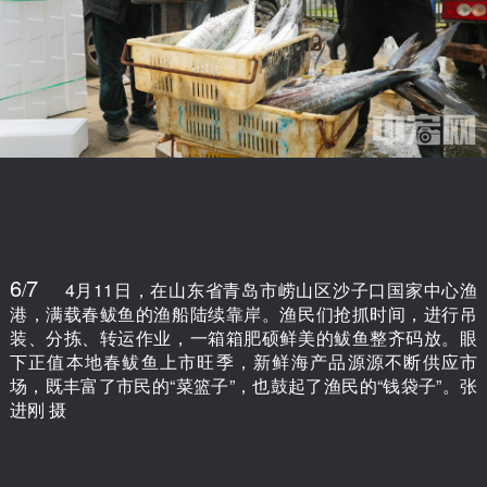
6
7
/
4月11日，在山东省青岛市崂山区沙子口国家中心渔
港，满载春鲅鱼的渔船陆续靠岸。渔民们抢抓时间，进行吊
装、分拣、转运作业，一箱箱肥硕鲜美的鲅鱼整齐码放。眼
下正值本地春鲅鱼上市旺季，新鲜海产品源源不断供应市
场，既丰富了市民的“菜篮子”，也鼓起了渔民的“钱袋子”。张
进刚 摄