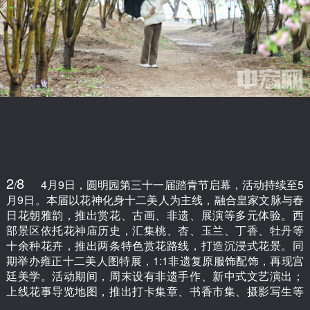
2
8
/
4月9日，圆明园第三十一届踏青节启幕，活动持续至5
月9日。本届以花神化身十二美人为主线，融合皇家文脉与春
日花朝雅韵，推出赏花、古画、非遗、展演等多元体验。西
部景区依托花神庙历史，汇集桃、杏、玉兰、丁香、牡丹等
十余种花卉，推出两条特色赏花路线，打造沉浸式花景。同
期举办雍正十二美人图特展，1:1非遗复原服饰配饰，再现宫
廷美学。活动期间，周末设有非遗手作、新中式文艺演出；
上线花事导览地图，推出打卡集章、书香市集、摄影写生等
活动，以科技赋能与文旅融合，让市民游客尽享皇家园林春