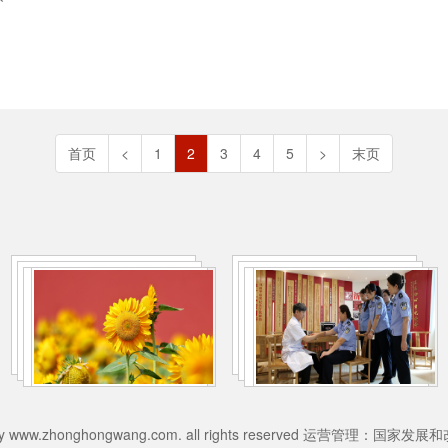
首页
<
1
2
3
4
5
>
末页
026 by www.zhonghongwang.com. all rights reserved 运营管