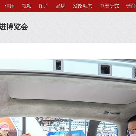
信用
视频
图片
品牌
发改动态
中宏研究
营商
进博览会