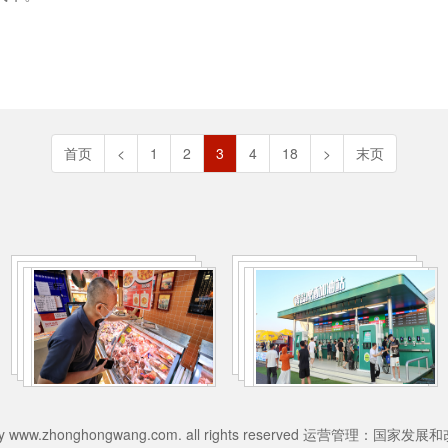
首页
<
1
2
3
4
18
>
末页
026 by www.zhonghongwang.com. all rights reserved 运营管