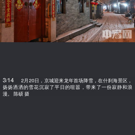
3
14
/
2月20日，京城迎来龙年首场降雪，在什刹海景区，
扬扬洒洒的雪花沉寂了平日的喧嚣，带来了一份寂静和浪
漫。 陈硕 摄