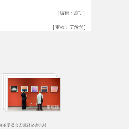
[ 编辑：
富宇
]
[ 审核：
王怡然
]
理：国家发展和改革委员会宏观经济杂志社