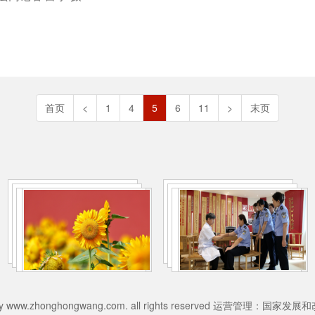
首页
<
1
4
5
6
11
>
末页
026 by www.zhonghongwang.com. all rights reserved 运营管