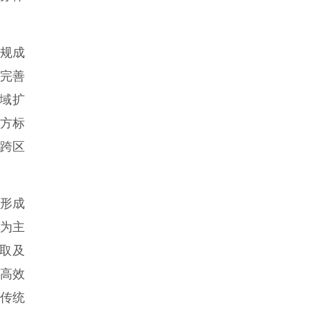
规成
完善
域扩
方标
动跨区
形成
为主
取及
高效
传统