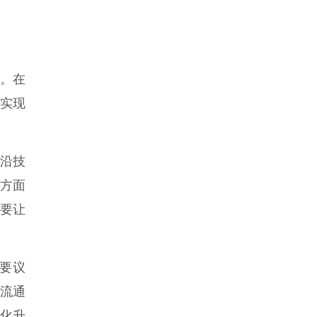
”。在
实现
沿技
方面
要让
要议
流通
化升