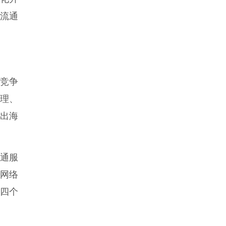
流通
球竞争
治理、
”出海
通服
网络
四个