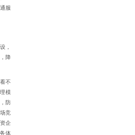
通服
设，
，降
“看不
管理模
管，防
场竞
资企
务体