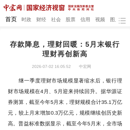
网站地图
首页
时政
财经
社会
股票
信用
视频
图片
品
存款降息，理财回暖：5月末银行
时政
财经
社会
股票
理财再创新高
信用
视频
图片
品牌
2026-07-02 16:05:52
中宏网
发改动态
中宏研究
营商环境
新质生产力
继一季度理财市场规模显著缩水后，银行理
地方发展
财市场规模在4月、5月迎来持续回升。据华源证
券测算，截至今年5月末，理财规模合计35.1万亿
元，较上月末增加0.3万亿元，规模继续创历史新
高。普益标准数据显示，截至今年5月末，全市场