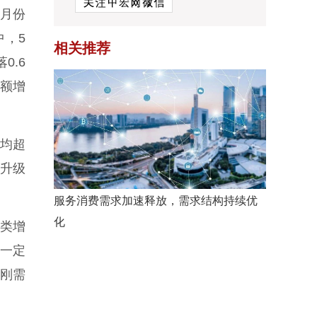
5月份
中，5
相关推荐
0.6
额增
均超
化升级
服务消费需求加速释放，需求结构持续优
化
酒类增
，一定
刚需