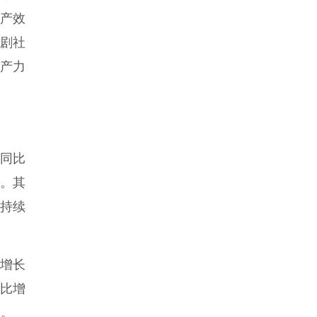
生产效
剧社
产力
，同比
点。其
口持续
增长
同比增
强。