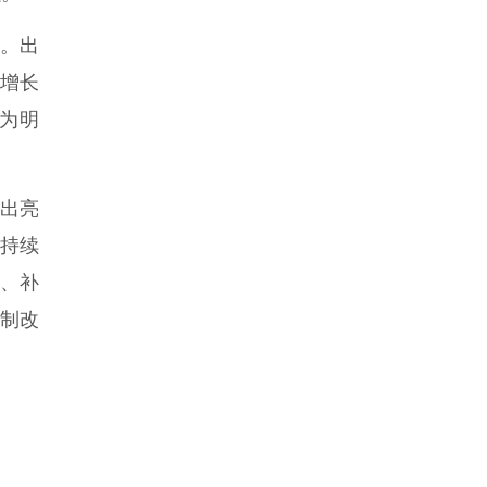
。出
比增长
较为明
出亮
持续
、补
制改