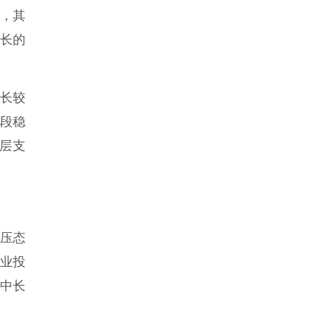
%，其
增长的
长较
段稳
层支
承压态
造业投
及中长