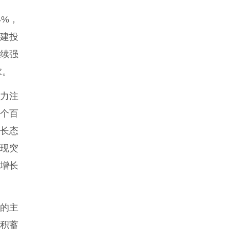
4%，
基建投
持续强
求。
力注
4个百
增长态
表现突
资增长
的主
积蓄