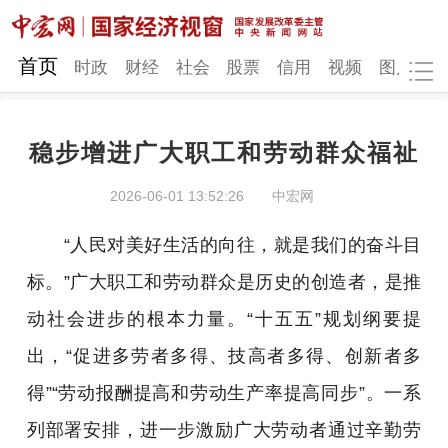
网站地图
首页
时政
财经
社会
股票
信用
视频
图片
品
稳步增进广大职工和劳动群众福祉
时政
财经
社会
股票
2026-06-01 13:52:26
中宏网
信用
视频
图片
品牌
“人民对美好生活的向往，就是我们的奋斗目
发改动态
中宏研究
营商环境
新质生产力
标。”广大职工和劳动群众是历史的创造者，是推
地方发展
动社会进步的根本力量。“十五五”规划纲要提
出，“促进多劳者多得、技高者多得、创新者多
得”“劳动报酬提高和劳动生产率提高同步”。一系
列部署安排，进一步激励广大劳动者通过辛勤劳