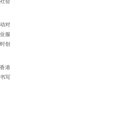
。社会
主动对
专业服
小时创
香港
展书写