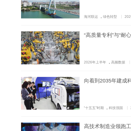
海河联运
，
绿色转型
202
“高质量专利”与“耐
2026年上半年
，
高频数据
向着到2035年建
“十五五”时期
，
科技强国
高技术制造业领跑工