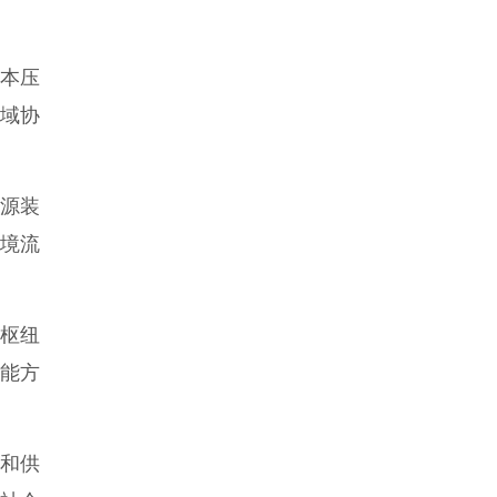
本压
区域协
源装
跨境流
枢纽
赋能方
助和供