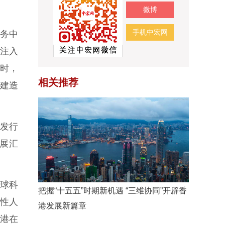
微博
手机中宏网
务中
场注入
时，
相关推荐
，建造
的发行
展汇
球科
把握“十五五”时期新机遇 “三维协同”开辟香
容性人
港发展新篇章
港在