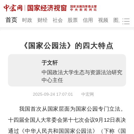
网站地图
首页
时政
财经
社会
股票
信用
视频
图片
品
《国家公园法》的四大特点
时政
财经
社会
股票
于文轩
信用
视频
图片
品牌
中国政法大学生态与资源法治研究
发改动态
中宏研究
营商环境
新质生产力
中心主任
地方发展
2025-09-24 17:07:01
中宏网
我国首次从国家层面为国家公园专门立法。
十四届全国人大常委会第十七次会议9月12日表决
通过《中华人民共和国国家公园法》（下称《国