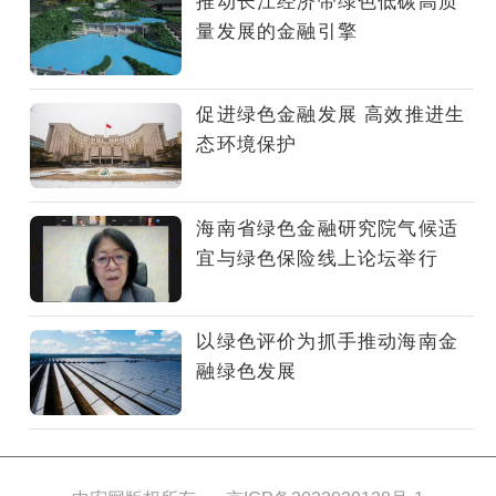
推动长江经济带绿色低碳高质
当
量发展的金融引擎
为
绿
色
促进绿色金融发展 高效推进生
转
态环境保护
型
提
供
海南省绿色金融研究院气候适
更
宜与绿色保险线上论坛举行
多
的
支
以绿色评价为抓手推动海南金
持
融绿色发展
和
保
障，
持
续