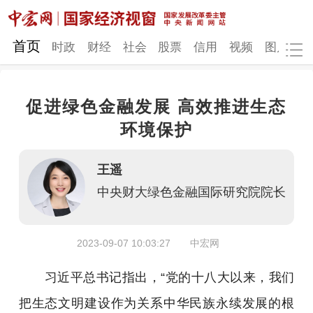
网站地图
首页
时政
财经
社会
股票
信用
视频
图片
品
促进绿色金融发展 高效推进生态
时政
财经
社会
股票
环境保护
信用
视频
图片
品牌
王遥
发改动态
中宏研究
营商环境
新质生产力
中央财大绿色金融国际研究院院长
地方发展
2023-09-07 10:03:27
中宏网
习近平总书记指出，“党的十八大以来，我们
把生态文明建设作为关系中华民族永续发展的根