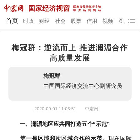
网站地图
首页
时政
财经
社会
股票
信用
视频
图片
品
梅冠群：逆流而上 推进澜湄合作
时政
财经
社会
股票
高质量发展
信用
视频
图片
品牌
梅冠群
发改动态
中宏研究
营商环境
新质生产力
中国国际经济交流中心副研究员
地方发展
2020-09-01 11:06:51
中宏网
一、澜湄地区应共同打造五个“示范”
第一是区域和次区域合作的示范。
现在国际