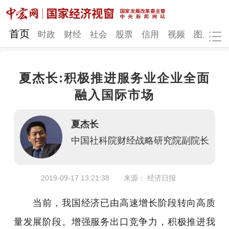
网站地图
首页
时政
财经
社会
股票
信用
视频
图片
品
夏杰长:积极推进服务业企业全面
时政
财经
社会
股票
融入国际市场
信用
视频
图片
品牌
夏杰长
发改动态
中宏研究
营商环境
新质生产力
中国社科院财经战略研究院副院长
地方发展
2019-09-17 13:21:38
来源： 经济日报
当前，我国经济已由高速增长阶段转向高质
量发展阶段。增强服务出口竞争力，积极推进我