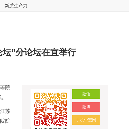
新质生产力
论坛”分论坛在宜举行
等院
微信
践。
微博
江苏
手机中宏网
院院