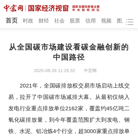
网站地图
首页
时政
财经
社会
股票
信用
视频
图片
品
从全国碳市场建设看碳金融创新的
时政
财经
社会
股票
中国路径
信用
视频
图片
品牌
2025-08-26 11:25:32
中宏网
发改动态
中宏研究
营商环境
新质生产力
2021年，全国碳排放权交易市场启动上线交
地方发展
易，拉开了中国碳市场减排大幕。从最初仅纳入
发电行业重点排放单位2162家，覆盖约45亿吨二
氧化碳排放量，到今年覆盖范围扩大到发电、钢
铁、水泥、铝冶炼4个行业，超3000家重点排放单