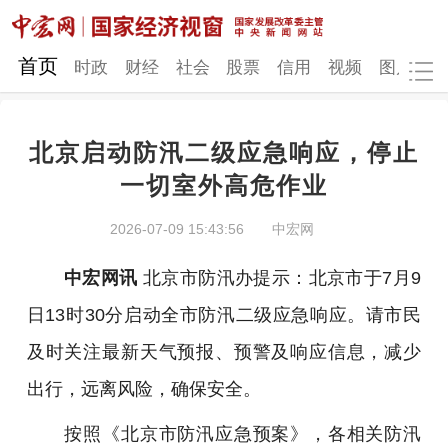
网站地图
首页
时政
财经
社会
股票
信用
视频
图片
品
北京启动防汛二级应急响应，停止
时政
财经
社会
股票
一切室外高危作业
信用
视频
图片
品牌
2026-07-09 15:43:56
中宏网
发改动态
中宏研究
营商环境
新质生产力
中宏网讯
北京市防汛办提示：北京市于7月9
地方发展
日13时30分启动全市防汛二级应急响应。请市民
及时关注最新天气预报、预警及响应信息，减少
出行，远离风险，确保安全。
按照《北京市防汛应急预案》，各相关防汛