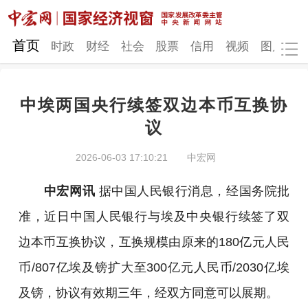
网站地图
首页
时政
财经
社会
股票
信用
视频
图片
品
中埃两国央行续签双边本币互换协
时政
财经
社会
股票
议
信用
视频
图片
品牌
2026-06-03 17:10:21
中宏网
发改动态
中宏研究
营商环境
新质生产力
中宏网讯
据中国人民银行消息，经国务院批
地方发展
准，近日中国人民银行与埃及中央银行续签了双
边本币互换协议，互换规模由原来的180亿元人民
币/807亿埃及镑扩大至300亿元人民币/2030亿埃
及镑，协议有效期三年，经双方同意可以展期。