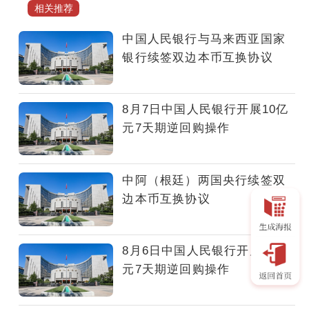
批
相关推荐
准，
近
中国人民银行与马来西亚国家
日
银行续签双边本币互换协议
中
国
人
8月7日中国人民银行开展10亿
民
元7天期逆回购操作
银
行
与
中阿（根廷）两国央行续签双
埃
边本币互换协议
及
中
央
8月6日中国人民银行开展10亿
银
元7天期逆回购操作
行
续