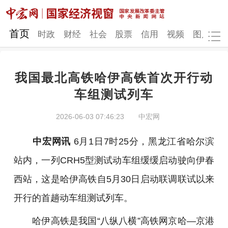
网站地图
首页
时政
财经
社会
股票
信用
视频
图片
品
我国最北高铁哈伊高铁首次开行动
时政
财经
社会
股票
车组测试列车
信用
视频
图片
品牌
2026-06-03 07:46:23
中宏网
发改动态
中宏研究
营商环境
新质生产力
中宏网讯
6月1日7时25分，黑龙江省哈尔滨
地方发展
站内，一列CRH5型测试动车组缓缓启动驶向伊春
西站，这是哈伊高铁自5月30日启动联调联试以来
开行的首趟动车组测试列车。
哈伊高铁是我国“八纵八横”高铁网京哈—京港