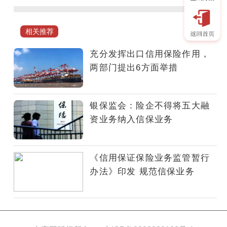
围
绕
2026
相关推荐
年
商
充分发挥出口信用保险作用，
务
两部门提出6方面举措
高
质
量
银保监会：险企不得将五大融
发
资业务纳入信保业务
展
重
点
《信用保证保险业务监管暂行
任
办法》印发 规范信保业务
务，
充
分
发