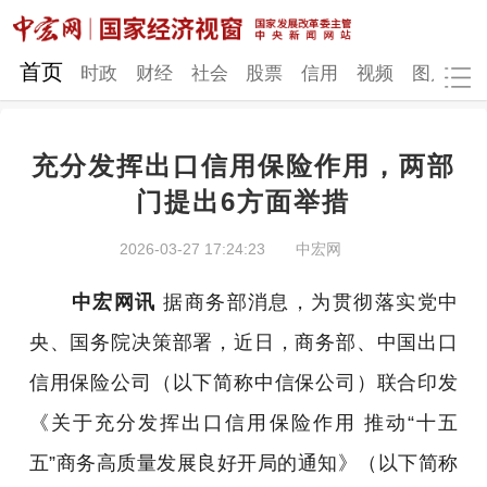
网站地图
首页
时政
财经
社会
股票
信用
视频
图片
品
充分发挥出口信用保险作用，两部
时政
财经
社会
股票
门提出6方面举措
信用
视频
图片
品牌
2026-03-27 17:24:23
中宏网
发改动态
中宏研究
营商环境
新质生产力
中宏网讯
据商务部消息，为贯彻落实党中
地方发展
央、国务院决策部署，近日，商务部、中国出口
信用保险公司（以下简称中信保公司）联合印发
《关于充分发挥出口信用保险作用 推动“十五
五”商务高质量发展良好开局的通知》（以下简称