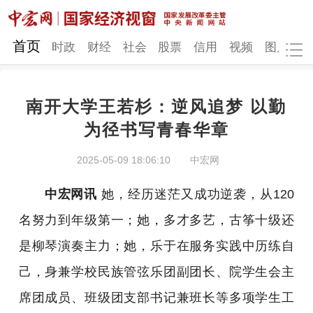
网站地图
首页
时政
财经
社会
股票
信用
视频
图片
品
南开大学王若杉：逆风追梦 以勤
时政
财经
社会
股票
为径书写青春华章
信用
视频
图片
品牌
2025-05-09 18:06:10
中宏网
发改动态
中宏研究
营商环境
新质生产力
中宏网讯
她，经历迷茫又成功逆袭，从120
地方发展
名努力到年级第一；她，多才多艺，古筝十级还
是柳琴演奏主力；她，乐于在服务实践中历练自
己，身兼学校民族管弦乐团副团长、院学生会主
席团成员、班级团支部书记兼班长等多项学生工