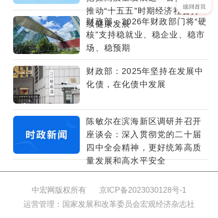
行“推
推动“十五五”时期经济社会持
动
财政部：2026年财政部门将“硬
续健康发展
高
核”支持稳就业、稳企业、稳市
质
场、稳预期
量
发
财政部：2025年坚持在发展中
展”系
化债，在化债中发展
列
主
题
陈敏尔在滨海新区调研并召开
新
座谈会：深入贯彻党的二十届
闻
四中全会精神，更好统筹高质
发
量发展和高水平安全
布
会
（工
中宏网版权所有
京ICP备2023030128号-1
业
运营管理：国家发展和改革委员会宏观经济杂志社
和