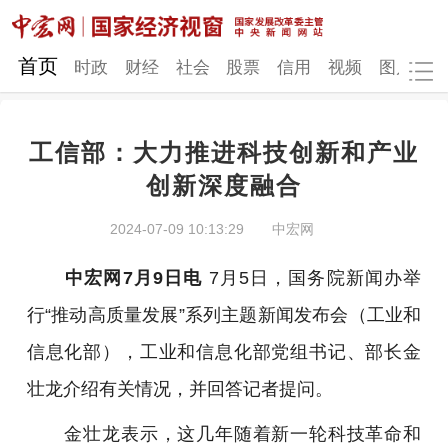
网站地图
首页
时政
财经
社会
股票
信用
视频
图片
品
工信部：大力推进科技创新和产业
时政
财经
社会
股票
创新深度融合
信用
视频
图片
品牌
2024-07-09 10:13:29
中宏网
发改动态
中宏研究
营商环境
新质生产力
中宏网7月9日电
7月5日，国务院新闻办举
地方发展
行“推动高质量发展”系列主题新闻发布会（工业和
信息化部），工业和信息化部党组书记、部长金
壮龙介绍有关情况，并回答记者提问。
金壮龙表示，这几年随着新一轮科技革命和