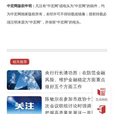
中宏网版权申明：
凡注有“中宏网”或电头为“中宏网”的稿件，均
为中宏网独家版权所有，未经许可不得转载或镜像；授权转载必
须注明来源为“中宏网”，并保留“中宏网”的电头。
2024
年
7
月
5
相关推荐
日，
国
央行行长潘功胜：在防范金融
务
风险、维护金融稳定方面重点
院
做好五个方面工作
新
闻
陈敏尔在参加市政协十五届四
办
次会议联组讨论时强调：牢牢
举
把握高质量发展这一首要任务