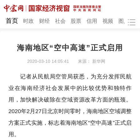
网站地图
首页
时政
财经
社会
股票
信用
视频
图片
品
海南地区“空中高速”正式启用
时政
财经
社会
股票
2020-03-10 14:05:41
来源： 新华网
信用
视频
图片
品牌
记者从民航局空管局获悉，为充分发挥民航
发改动态
中宏研究
营商环境
新质生产力
业在海南经济社会发展中的比较优势和独特作
地方发展
用，加快解决破除在空域资源改革方面的瓶颈。
2020年2月27日北京时间零时，海南地区空域调整
方案正式实施，标志着海南地区“空中高速”正式启
用。