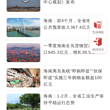
管
中心规划》发布
局
获
悉，
海南：前4个月，全省地方一般
为
公共预算收入367.4亿元
充
分
发
一季度海南全岛货物贸易进出
挥
口845.3亿元，增长38.5%
民
航
业
海南离岛免税“即购即提”“担保
在
即提”实施三年购物金额超100
海
亿元
南
经
海南：1-2月，全省工业生产保
济
持平稳运行态势
社