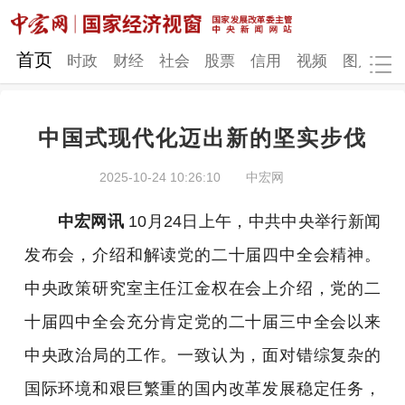
网站地图
首页
时政
财经
社会
股票
信用
视频
图片
品
中国式现代化迈出新的坚实步伐
时政
财经
社会
股票
2025-10-24 10:26:10
中宏网
信用
视频
图片
品牌
中宏网讯
10月24日上午，中共中央举行新闻
发改动态
中宏研究
营商环境
新质生产力
发布会，介绍和解读党的二十届四中全会精神。
地方发展
中央政策研究室主任江金权在会上介绍，党的二
十届四中全会充分肯定党的二十届三中全会以来
中央政治局的工作。一致认为，面对错综复杂的
国际环境和艰巨繁重的国内改革发展稳定任务，