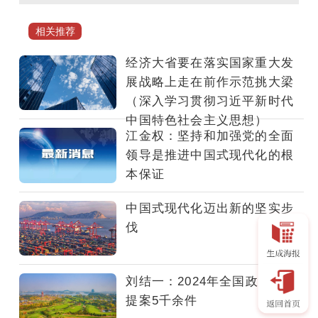
日
上
相关推荐
午，
中
经济大省要在落实国家重大发
共
展战略上走在前作示范挑大梁
中
（深入学习贯彻习近平新时代
央
中国特色社会主义思想）
举
江金权：坚持和加强党的全面
行
领导是推进中国式现代化的根
新
本保证
闻
发
中国式现代化迈出新的坚实步
布
伐
会，
介
绍
刘结一：2024年全国政协办复
和
提案5千余件
解