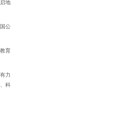
启地
中国公
教育
有力
、科