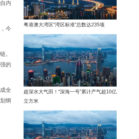
自内
粤港澳大湾区“湾区标准”总数达235项
他，今
链。
最强的
成全
超深水大气田！“深海一号”累计产气超10亿
规划纲
立方米