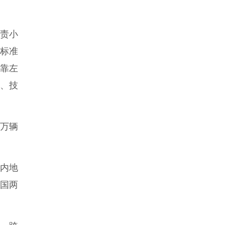
责小
术标准
港靠左
、技
万辆
内地
一国两