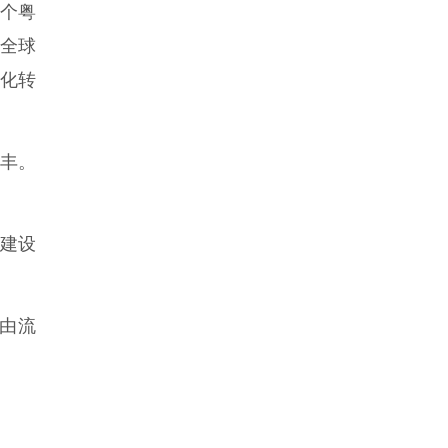
个粤
贴全球
化转
颇丰。
建设
由流