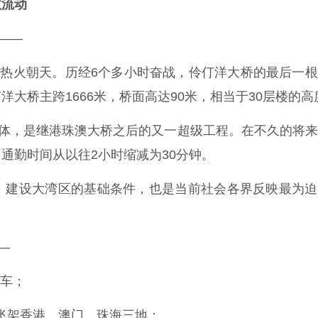
效流动
——
热火朝天。历经6个多小时奋战，伶仃洋大桥的最后一根
大桥主跨1666米，桥面高达90米，相当于30层楼的高
体，是继港珠澳大桥之后的又一超级工程。在不久的将来
通勤时间从以往2小时缩减为30分钟。
建设大湾区的基础条件，也是当前社会各界反映最为迫
—
通车；
，飞架香港、澳门、珠海三地；