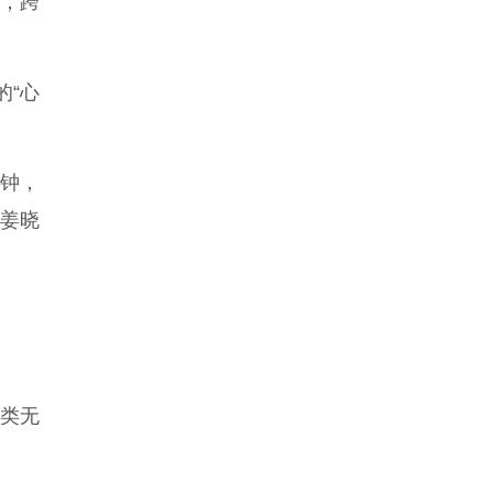
，跨
的“心
钟，
的姜晓
类无