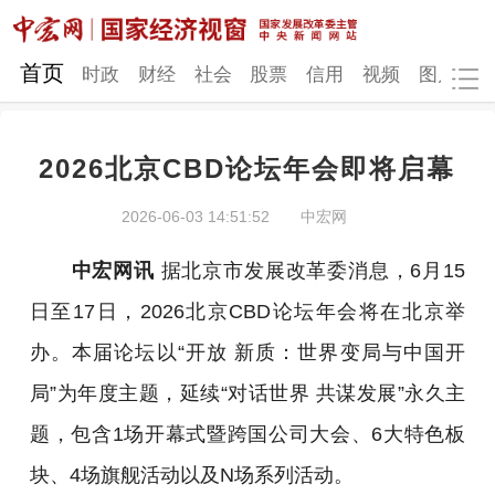
网站地图
首页
时政
财经
社会
股票
信用
视频
图片
品
2026北京CBD论坛年会即将启幕
时政
财经
社会
股票
2026-06-03 14:51:52
中宏网
信用
视频
图片
品牌
中宏网讯
据北京市发展改革委消息，6月15
发改动态
中宏研究
营商环境
新质生产力
日至17日，2026北京CBD论坛年会将在北京举
地方发展
办。本届论坛以“开放 新质：世界变局与中国开
局”为年度主题，延续“对话世界 共谋发展”永久主
题，包含1场开幕式暨跨国公司大会、6大特色板
块、4场旗舰活动以及N场系列活动。