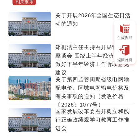
相关推荐
革
委、
关于开展2026年全国生态日活
市
动的通知
场
监
管
郑栅洁主任主持召开民营企业
总
座谈会 围绕上半年经济形势和
局
做好下半年经济工作听取意见
近
建议
日
关于第四监管周期省级电网输
发
配电价、区域电网输电价格及
布
有关事项的通知（发改价格
《关
〔2026〕1077号）
于
国家发展改革委召开树立和践
治
行正确政绩观学习教育工作推
理
进会
价
格