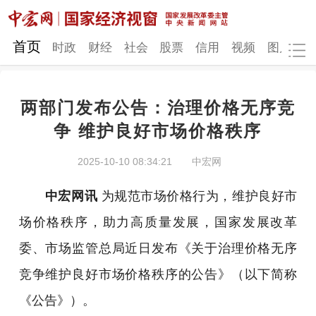
网站地图
首页
时政
财经
社会
股票
信用
视频
图片
品
两部门发布公告：治理价格无序竞
时政
财经
社会
股票
争 维护良好市场价格秩序
信用
视频
图片
品牌
2025-10-10 08:34:21
中宏网
发改动态
中宏研究
营商环境
新质生产力
中宏网讯
为规范市场价格行为，维护良好市
地方发展
场价格秩序，助力高质量发展，国家发展改革
委、市场监管总局近日发布《关于治理价格无序
竞争维护良好市场价格秩序的公告》（以下简称
《公告》）。