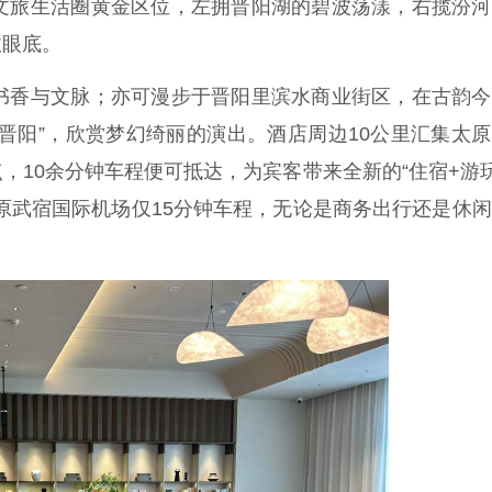
钟文旅生活圈黄金区位，左拥晋阳湖的碧波荡漾，右揽汾
收眼底。
香与文脉；亦可漫步于晋阳里滨水商业街区，在古韵今
晋阳”，欣赏梦幻绮丽的演出。酒店周边10公里汇集太
，10余分钟车程便可抵达，为宾客带来全新的“住宿+游
原武宿国际机场仅15分钟车程，无论是商务出行还是休