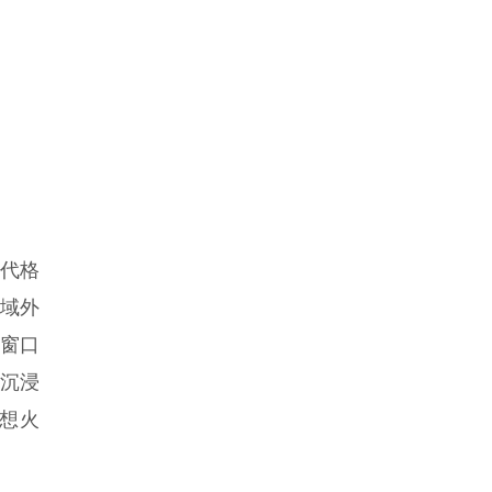
代格
域外
的窗口
沉浸
想火