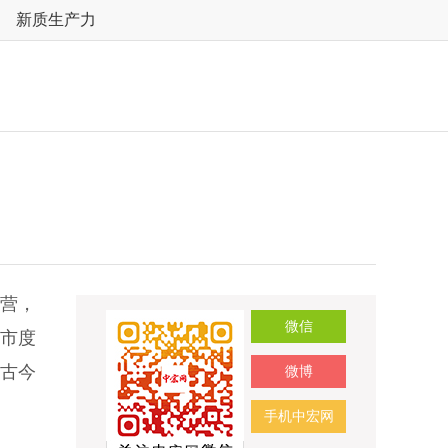
新质生产力
运营，
微信
市度
古今
微博
手机中宏网