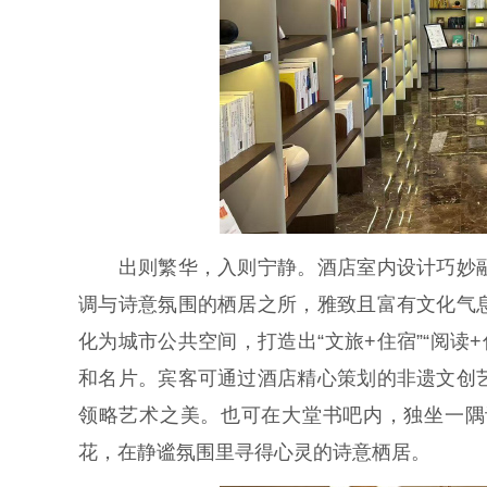
出则繁华，入则宁静。酒店室内设计巧妙融
调与诗意氛围的栖居之所，雅致且富有文化气
化为城市公共空间，打造出“文旅+住宿”“阅读
和名片。宾客可通过酒店精心策划的非遗文创
领略艺术之美。也可在大堂书吧内，独坐一隅
花，在静谧氛围里寻得心灵的诗意栖居。