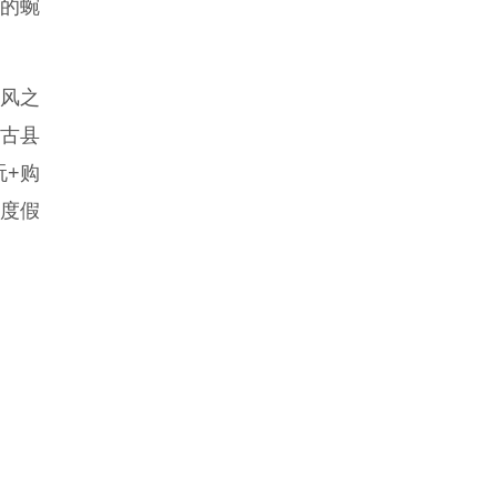
河的蜿
风之
原古县
玩+购
闲度假