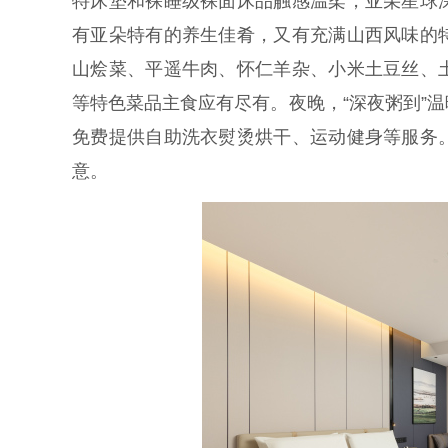
特床垫和裸睡级裸面床品触感温柔，亚朵星球
有亚朵特有的养生佳肴，又有充满山西风味的
山烩菜、平遥牛肉、怀仁羊杂、小米土豆丝、
等特色菜品主食应有尽有。夜晚，“深夜粥到”
免费提供自助洗衣熨烫烘干、运动健身等服务
意。