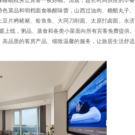
深睡眠枕头让宾客一夜好眠。清晨，超长时间供应的早餐
特色菜品和明档面食唤醒味蕾，山西过油肉、糖醋丸子、
土豆片栲栳栳、烩鱼鱼、大同刀削面、太原打卤面、永济
温暖上线，粥品、蒸食和各类小菜面向所有宾客免费提供
。高品质的客房产品、细致温馨的服务，让旅居生活舒适