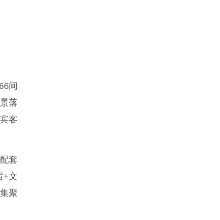
66间
全景落
宾客
配套
宿+文
合集聚