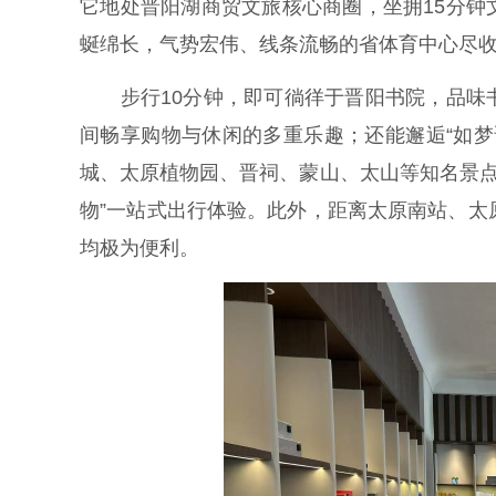
它地处晋阳湖商贸文旅核心商圈，坐拥15分
蜒绵长，气势宏伟、线条流畅的省体育中心尽
步行10分钟，即可徜徉于晋阳书院，品味书
间畅享购物与休闲的多重乐趣；还能邂逅“如梦
城、太原植物园、晋祠、蒙山、太山等知名景点
物”一站式出行体验。此外，距离太原南站、太
均极为便利。