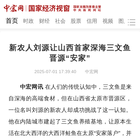
网站地图
首页
时政
财经
社会
股票
信用
视频
图片
品
新农人刘源让山西首家深海三文鱼
时政
财经
社会
股票
晋源“安家”
信用
视频
图片
品牌
2025-07-01 17:39:40
中宏网
发改动态
中宏研究
营商环境
新质生产力
中宏网讯
在人们的传统认知中，三文鱼是来
地方发展
自深海的高端食材，但在山西省太原市晋源区，
一位名叫刘源的新农人却成功挑战了这一认知。
他在内陆城市建起了三文鱼养殖基地，让原本生
活在北大西洋的大西洋鲑鱼在太原“安家落户
”
，并