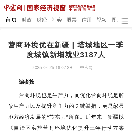
网站地图
首页
时政
财经
社会
股票
信用
视频
图片
品
营商环境优在新疆 | 塔城地区一季
时政
财经
社会
股票
度城镇新增就业3187人
信用
视频
图片
品牌
2025-04-25 16:07:29
中宏网
发改动态
中宏研究
营商环境
新质生产力
编者按
地方发展
营商环境也是生产力，而优化营商环境是解
放生产力以及提升竞争力的关键举措，更是彰显
地方经济发展的“软实力”所在。近年来，新疆以
《自治区实施营商环境优化提升三年行动方案