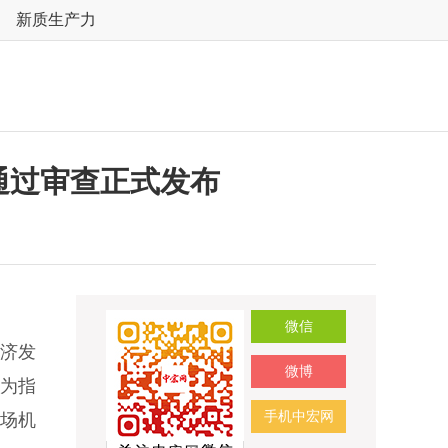
新质生产力
准通过审查正式发布
微信
济发
微博
》为指
手机中宏网
场机