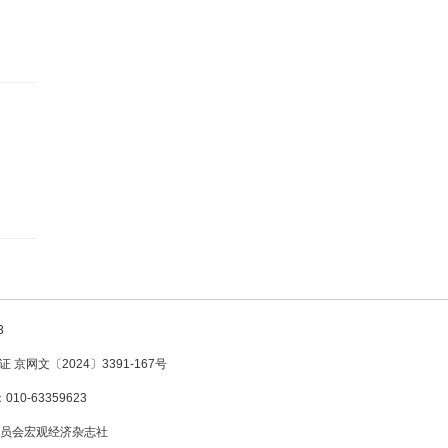
3
京网文〔2024〕3391-167号
10-63359623
发展和改革委员会宏观经济杂志社