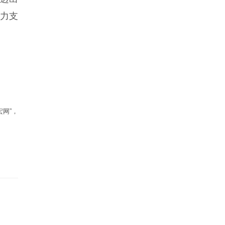
力支
网”，