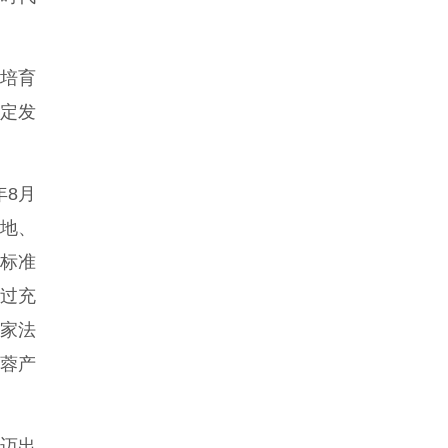
牌培育
制定发
年8月
地、
标准
过充
家法
蓉产
迈出