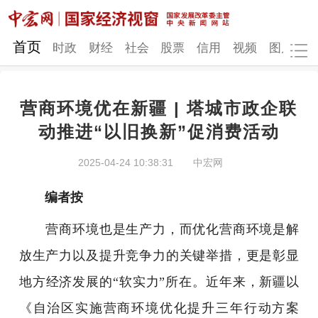
网站地图
首页
时政
财经
社会
股票
信用
视频
图片
品
营商环境优在新疆 | 塔城市政企联
时政
财经
社会
股票
动推进“以旧换新”促消费活动
信用
视频
图片
品牌
2025-04-24 10:38:31
中宏网
发改动态
中宏研究
营商环境
新质生产力
编者按
地方发展
营商环境也是生产力，而优化营商环境是解
放生产力以及提升竞争力的关键举措，更是彰显
地方经济发展的“软实力”所在。近年来，新疆以
《自治区实施营商环境优化提升三年行动方案