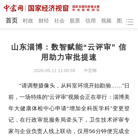
网站地图
首页
时政
财经
社会
股票
信用
视频
图片
品
山东淄博：数智赋能“云评审” 信
时政
财经
社会
股票
用助力审批提速
信用
视频
图片
品牌
2026-05-11 11:00:59
中宏网
发改动态
中宏研究
营商环境
新质生产力
“请调整摄像头，从科室环境开始勘验……”日
地方发展
前，一场特殊的“云评审”视频会正在举行：淄博美
年大健康体检中心申请“增加全科医学科”变更登
记，在行政审批服务局牵头下，卫生技术评审专
家与企业负责人线上联动，仅用56分钟便完成全