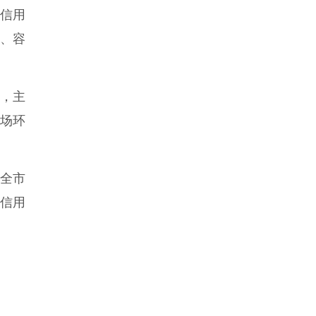
信用
、容
，主
场环
全市
信用