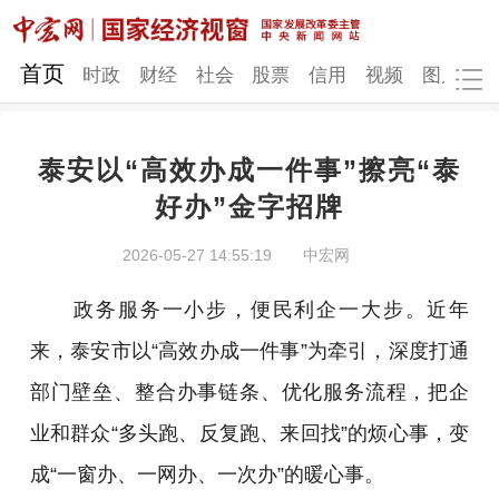
网站地图
首页
时政
财经
社会
股票
信用
视频
图片
品
泰安以“高效办成一件事”擦亮“泰
时政
财经
社会
股票
好办”金字招牌
信用
视频
图片
品牌
2026-05-27 14:55:19
中宏网
发改动态
中宏研究
营商环境
新质生产力
政务服务一小步，便民利企一大步。近年
地方发展
来，泰安市以“高效办成一件事”为牵引，深度打通
部门壁垒、整合办事链条、优化服务流程，把企
业和群众“多头跑、反复跑、来回找”的烦心事，变
成“一窗办、一网办、一次办”的暖心事。