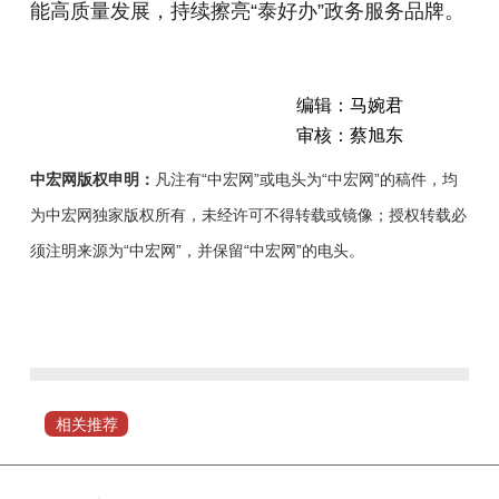
能高质量发展，持续擦亮“泰好办”政务服务品牌。
编辑：马婉君
审核：蔡旭东
中宏网版权申明：
凡注有“中宏网”或电头为“中宏网”的稿件，均
为中宏网独家版权所有，未经许可不得转载或镜像；授权转载必
须注明来源为“中宏网”，并保留“中宏网”的电头。
近
年
来，
泰
安
相关推荐
市
以“高
效