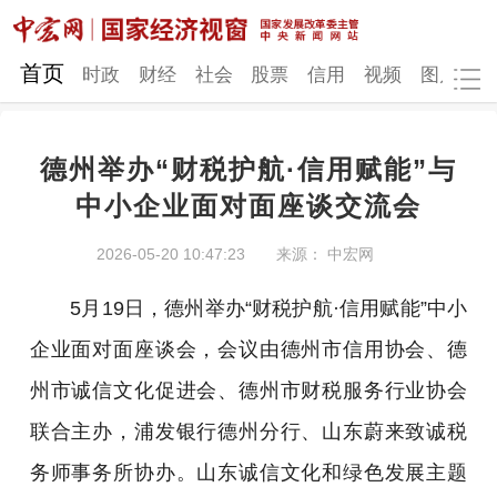
网站地图
首页
时政
财经
社会
股票
信用
视频
图片
品
德州举办“财税护航·信用赋能”与
时政
财经
社会
股票
中小企业面对面座谈交流会
信用
视频
图片
品牌
2026-05-20 10:47:23
来源： 中宏网
发改动态
中宏研究
营商环境
新质生产力
5月19日，德州举办“财税护航·信用赋能”中小
地方发展
企业面对面座谈会，会议由德州市信用协会、德
州市诚信文化促进会、德州市财税服务行业协会
联合主办，浦发银行德州分行、山东蔚来致诚税
务师事务所协办。山东诚信文化和绿色发展主题